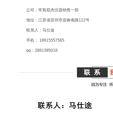
公司：常熟双杰仪器销售一部
地址：江苏省苏州市迎春南路112号
联系人：马仕途
手机： 18915557565
qq：2881395018