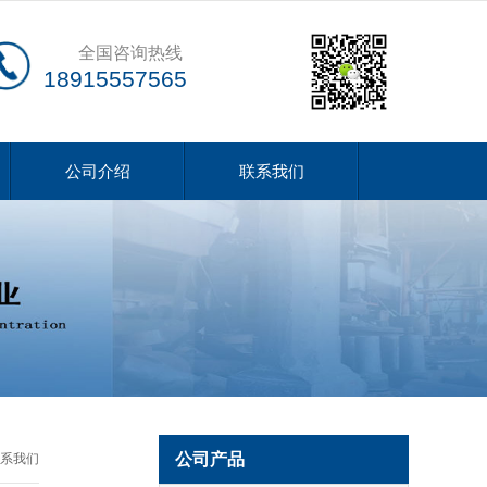
全国咨询热线
18915557565
公司介绍
联系我们
公司产品
系我们