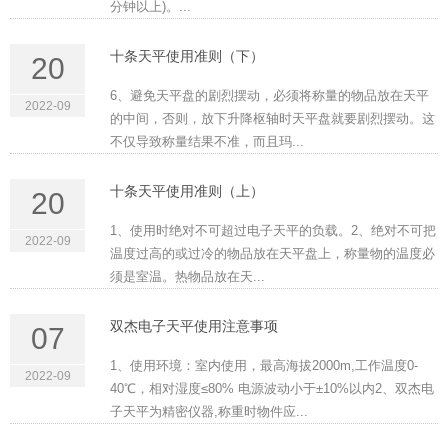
分钟以上)。...
十条天平使用准则（下）
20
6、避免天平盘的剧烈摆动，必须将称量的物品放在天平
2022-09
的中间，否则，放下升降枢轴时天平盘就要剧烈摆动。这
不仅导致称量结果不准，而且玛...
十条天平使用准则（上）
20
1、使用时绝对不可超过电子天平的负载。2、绝对不可把
2022-09
温度过高的或过冷的物品放在天平盘上，称量物的温度必
须是室温。热物品放在天...
双杰电子天平使用注意事项
07
1、使用环境：室内使用，最高海拔2000m,工作温度0-
2022-09
40℃，相对湿度≤80% 电源波动小于±10%以内2、双杰电
子天平为精密仪器,称重时物件应...