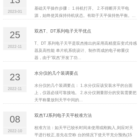
基础天平操作步骤： 1.待机打开。 2.不得断开天平电
2023-01
源，始终使其保持待机状态。有助于天平保持热平衡。...
双杰T、DT系列电子天平优点
25
T、DT 系列电子天平是双杰推出的采用高精度应变式传感
2022-11
器及高性能 单片机系统设计、制作而成的电子称重仪
器，由于“双杰”开发了功...
水分仪的几个装调要点
23
水分仪的几个装调要点： 1.水分仪应该安装水平的台面
2022-11
上，仪器必须可靠接地。 2.水分仪测量部分的安装需要把
天平称量放到天平中间的...
双杰TJ系列电子天平校准方法
08
校准方法：如天平已较长时间未使用或刚购入,则应对天
2022-10
平进行校正,首先在空称 台的情况下使天平充分预热(15