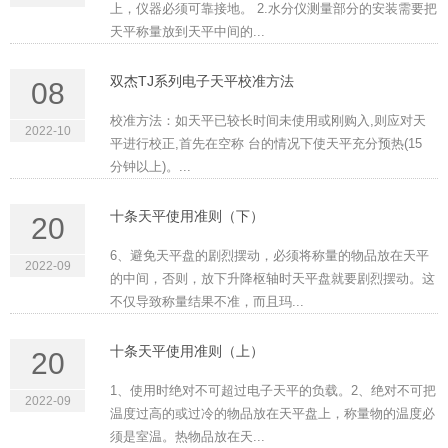
上，仪器必须可靠接地。 2.水分仪测量部分的安装需要把
天平称量放到天平中间的...
双杰TJ系列电子天平校准方法
08
校准方法：如天平已较长时间未使用或刚购入,则应对天
2022-10
平进行校正,首先在空称 台的情况下使天平充分预热(15
分钟以上)。...
十条天平使用准则（下）
20
6、避免天平盘的剧烈摆动，必须将称量的物品放在天平
2022-09
的中间，否则，放下升降枢轴时天平盘就要剧烈摆动。这
不仅导致称量结果不准，而且玛...
十条天平使用准则（上）
20
1、使用时绝对不可超过电子天平的负载。2、绝对不可把
2022-09
温度过高的或过冷的物品放在天平盘上，称量物的温度必
须是室温。热物品放在天...