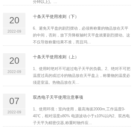
分钟以上)。...
十条天平使用准则（下）
20
6、避免天平盘的剧烈摆动，必须将称量的物品放在天平
2022-09
的中间，否则，放下升降枢轴时天平盘就要剧烈摆动。这
不仅导致称量结果不准，而且玛...
十条天平使用准则（上）
20
1、使用时绝对不可超过电子天平的负载。2、绝对不可把
2022-09
温度过高的或过冷的物品放在天平盘上，称量物的温度必
须是室温。热物品放在天...
双杰电子天平使用注意事项
07
1、使用环境：室内使用，最高海拔2000m,工作温度0-
2022-09
40℃，相对湿度≤80% 电源波动小于±10%以内2、双杰电
子天平为精密仪器,称重时物件应...