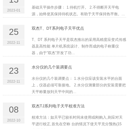
基础天平操作步骤： 1.待机打开。 2.不得断开天平电
2023-01
源，始终使其保持待机状态。有助于天平保持热平衡。...
双杰T、DT系列电子天平优点
25
T、DT 系列电子天平是双杰推出的采用高精度应变式传感
2022-11
器及高性能 单片机系统设计、制作而成的电子称重仪
器，由于“双杰”开发了功...
水分仪的几个装调要点
23
水分仪的几个装调要点： 1.水分仪应该安装水平的台面
2022-11
上，仪器必须可靠接地。 2.水分仪测量部分的安装需要把
天平称量放到天平中间的...
双杰TJ系列电子天平校准方法
08
校准方法：如天平已较长时间未使用或刚购入,则应对天
2022-10
平进行校正,首先在空称 台的情况下使天平充分预热(15