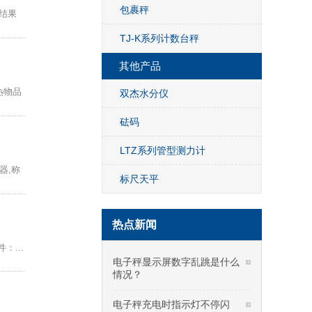
包裹秤
结果
TJ-K系列计数台秤
其他产品
热物品
双杰水分仪
砝码
LTZ系列管型测力计
器,称
标尺天平
热点新闻
...
电子秤显示屏数字乱跳是什么
情况？
电子秤充电时指示灯不停闪