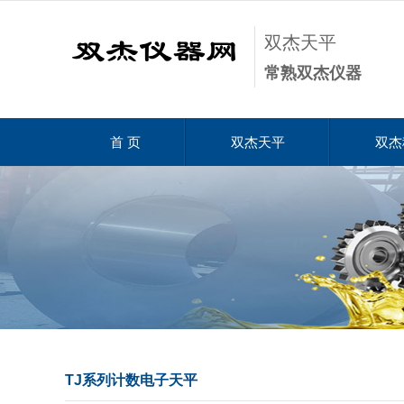
双杰天平
常熟双杰仪器
首 页
双杰天平
双杰
TJ系列计数电子天平