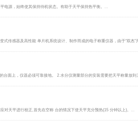
开天平电源，始终使其保持待机状态。有助于天平保持热平衡。...
应变式传感器及高性能 单片机系统设计、制作而成的电子称重仪器，由于“双杰”
平的台面上，仪器必须可靠接地。 2.水分仪测量部分的安装需要把天平称量放到
天平进行校正,首先在空称 台的情况下使天平充分预热(15 分钟以上)。...