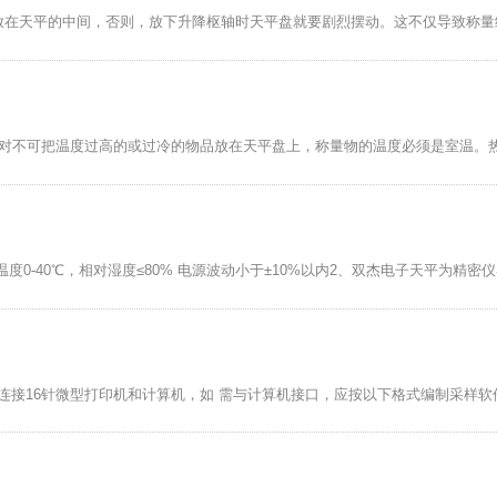
放在天平的中间，否则，放下升降枢轴时天平盘就要剧烈摆动。这不仅导致称量
绝对不可把温度过高的或过冷的物品放在天平盘上，称量物的温度必须是室温。
温度0-40℃，相对湿度≤80% 电源波动小于±10%以内2、双杰电子天平为精密仪
接连接16针微型打印机和计算机，如 需与计算机接口，应按以下格式编制采样软件：