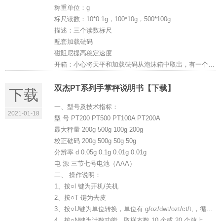
称重单位：g
标尺读数：10*0.1g，100*10g，500*100g
描述：三个读数标尺
配套加载砝码
磁阻尼提高稳定速度
开箱：小心将天平和加载砝码从泡沫箱中取出，有一个橡胶圈固定...
双杰PT系列手掌秤说明书【下载】
下载
一、型号及技术指标：
2021-01-18
型 号 PT200 PT500 PT100A PT200A
最大秤量 200g 500g 100g 200g
校正砝码 200g 500g 50g 50g
分辨率 d 0.05g 0.1g 0.01g 0.01g
电 源 三节七号电池（AAA）
二、 操作说明：
1、按○l 键为开机/关机
2、按○T 键为去皮
3、按○U键为单位转换，单位有 g/oz/dwt/ozt/ct/t,，循环显示
4、按○N键为计数功能。取样本数 10 个或 20 个放上，显示 S=10/20,等待 3 秒显