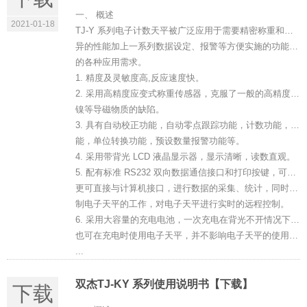
一、 概述
2021-01-18
TJ-Y 系列电子计数天平被广泛应用于需要精密称重和计数的场合,仪器自身优
异的性能加上一系列数据设定、报警等方便实施的功能，将会最大程度地满足用户
的各种应用需求。
1. 精度及灵敏度高,反应速度快。
2. 采用高精度应变式称重传感器，克服了一般的高精度电磁式电子衡器不能称量铁、
镍等导磁物质的缺陷。
3. 具有自动校正功能，自动零点跟踪功能，计数功能，累计功能，去皮和预去皮功
能，单位转换功能，预设数量报警功能等。
4. 采用带背光 LCD 液晶显示器，显示清晰，读数直观。
5. 配有标准 RS232 双向数据通信接口和打印按键，可直接连接打印机进行数据打印，
更可直接与计算机接口，进行数据的采集、统计，同时计算机也可通过接口来控
制电子天平的工作，对电子天平进行实时的远程控制。
6. 采用大容量的充电电池，一次充电在背光不开情况下可连续工作 100 小时以上，
也可在充电时使用电子天平，并不影响电子天平的使用性能。
...
双杰TJ-KY 系列使用说明书【下载】
下载