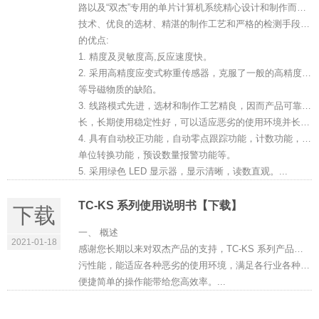
路以及“双杰”专用的单片计算机系统精心设计和制作而成的高品质电子称重仪器，先进的
技术、优良的选材、精湛的制作工艺和严格的检测手段,使该系列电子衡器具备了极其完美
的优点:
1. 精度及灵敏度高,反应速度快。
2. 采用高精度应变式称重传感器，克服了一般的高精度电磁式电子衡器不能称量铁、镍
等导磁物质的缺陷。
3. 线路模式先进，选材和制作工艺精良，因而产品可靠性高，抗干扰能力强，使用寿命
长，长期使用稳定性好，可以适应恶劣的使用环境并长时间连续工作。
4. 具有自动校正功能，自动零点跟踪功能，计数功能，累计功能，去皮和预去皮功能，
单位转换功能，预设数量报警功能等。
5. 采用绿色 LED 显示器，显示清晰，读数直观。...
TC-KS 系列使用说明书【下载】
下载
一、 概述
2021-01-18
感谢您长期以来对双杰产品的支持，TC-KS 系列产品具有优良的防潮、防
污性能，能适应各种恶劣的使用环境，满足各行业各种用途的称重检测要求，愿
便捷简单的操作能带给您高效率。...