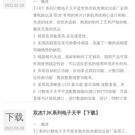
一、概述
2021-01-18
TJ-KY 系列计数电子天平是常熟市双杰测试仪器厂采用工业级的高精度传感器和测
量电路以及“双杰”专用的单片计算机系统精心设计和制作而成的高品质电子称重仪器，
先进的技术、优良的选材、精湛的制作工艺和严格的检测手段,使该系列电子衡器具备了
极其完美的优点:
1. 精度及灵敏度高,反应速度快。
2. 采用高精度应变式称重传感器，克服了一般的高精度电磁式电子衡器不能称量铁、镍等
导磁物质的缺陷。
3. 线路模式先进，选材和制作工艺精良，因而产品可靠性高，抗干扰能力强，使用寿命长，
长期使用稳定性好，可以适应恶劣的使用环境并长时间连续工作。
4. 具有自动校正功能，自动零点跟踪功能，计数功能，累计功能，去皮和预去皮功能，单
位转换功能，预设数量报警功能等。
5. 采用高清晰度 LCD 显示器,显示清晰,读数直观，并有背光功能。
6. 计数电子天平可选配数据输出接口和打印按键，可直接连接打印机进行数据打印，更可
直接与计算机接口，进行数据的采集、统计，同时计算机也可通过接口来控制电...
双杰TJK系列电子天平【下载】
下载
一．概述
2021-01-18
TJ 系列计数电子天平是常熟市双杰测试仪器厂采用工业级的高精度传感器和测量电