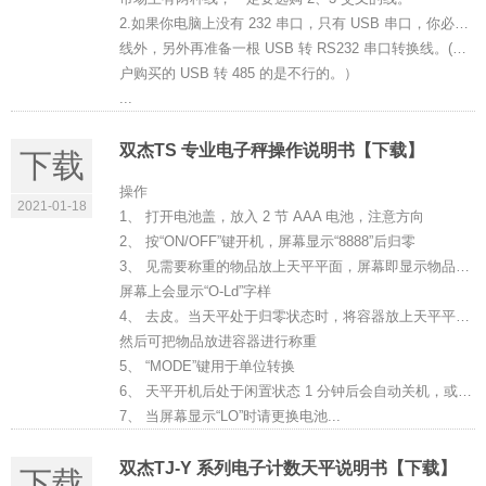
2.如果你电脑上没有 232 串口，只有 USB 串口，你必须准备一根如上所说的 232 交叉
线外，另外再准备一根 USB 转 RS232 串口转换线。(注意一定要是 USB 转 232 的，有的客
户购买的 USB 转 485 的是不行的。）
...
双杰TS 专业电子秤操作说明书【下载】
下载
操作
2021-01-18
1、 打开电池盖，放入 2 节 AAA 电池，注意方向
2、 按“ON/OFF”键开机，屏幕显示“8888”后归零
3、 见需要称重的物品放上天平平面，屏幕即显示物品重量，当重量超多最大称量时，
屏幕上会显示“O-Ld”字样
4、 去皮。当天平处于归零状态时，将容器放上天平平面，按下“Z/T”键，再次归零，
然后可把物品放进容器进行称重
5、 “MODE”键用于单位转换
6、 天平开机后处于闲置状态 1 分钟后会自动关机，或者按“ON/OFF”键关机
7、 当屏幕显示“LO”时请更换电池...
双杰TJ-Y 系列电子计数天平说明书【下载】
下载