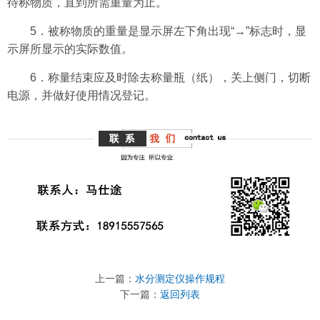
待称物质，直到所需重量为止。
5．被称物质的重量是显示屏左下角出现“→”标志时，显
示屏所显示的实际数值。
6．称量结束应及时除去称量瓶（纸），关上侧门，切断
电源，并做好使用情况登记。
上一篇：
水分测定仪操作规程
下一篇：
返回列表