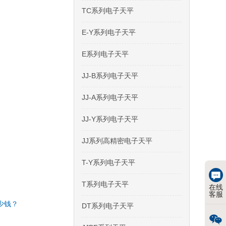
TC系列电子天平
E-Y系列电子天平
E系列电子天平
JJ-B系列电子天平
JJ-A系列电子天平
JJ-Y系列电子天平
JJ系列高精密电子天平
T-Y系列电子天平
T系列电子天平
在线
客服
少钱？
DT系列电子天平