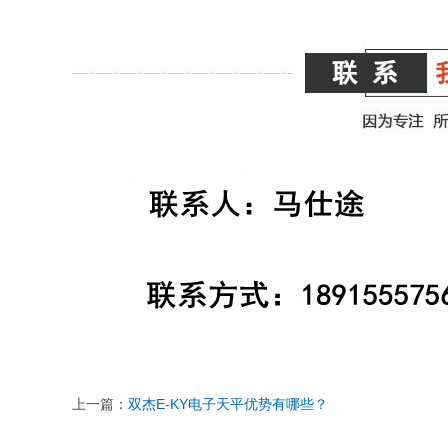
上一篇：
双杰E-KY电子天平优势有哪些？