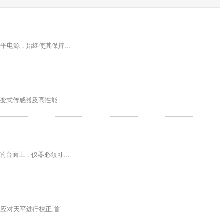
平电源，始终使其保持...
变式传感器及高性能...
的台面上，仪器必须可...
对天平进行校正,首...