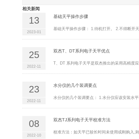
相关新闻
基础天平操作步骤
13
基础天平操作步骤： 1.待机打开。 2.不得断开天
2023-01
双杰T、DT系列电子天平优点
25
T、DT 系列电子天平是双杰推出的采用高精度应
2022-11
水分仪的几个装调要点
23
水分仪的几个装调要点： 1.水分仪应该安装水平
2022-11
双杰TJ系列电子天平校准方法
08
校准方法：如天平已较长时间未使用或刚购入,则应
2022-10