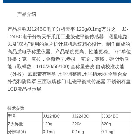
产品介绍
产品名称JJ124BC电子分析天平 120g/0.1mg万分之一 JJ-
124BC电子分析天平采用工业级磁平衡传感器、测量电路
以及“双杰”专用的单片机计算机系统精心设计、制作而成的
高品质电子称重仪器。产品精度更高、性能更稳。 7种单位
转换：克，克拉，金衡盎司,盎司，克冷，英钱，磅 计数功
能（取样数：1/10/20/50/100) 全称量去皮 自动校准功能
（外校） 底部带有秤钩 水平调整脚,水平指示器 全铝合金
外壳和防风罩 三面玻璃移门 电磁平衡式传感器 不锈钢秤盘
LCD液晶显示屏
技术参数
型号
JJ124BC
JJ224BC
JJ324BC
Z大称量
120g
220g
320g
分辨率(d）
0.1mg
0.1mg
0.1mg