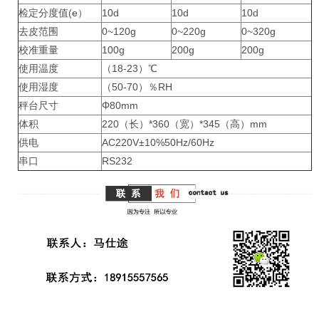
检定分度值(e）
10d
10d
10d
去皮范围
0~120g
0~220g
0~320g
校准重量
100g
200g
200g
使用温度
（18-23）℃
使用湿度
（50-70）％RH
秤台尺寸
Φ80mm
体积
220（长）*360（宽）*345（高）mm
供电
AC220V±10%50Hz/60Hz
串口
RS232