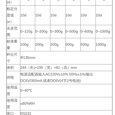
(d）
检定分
度值
10d
10d
10d
10d
10d
10d
(e）
去皮范
0~110g
0~200g
0~300g
0~500g
0~600g
0~1000g
围
校准重
100g
200g
200g
500g
500g
1000g
量
秤台尺
Φ135mm
寸
体积
244（长)×195（宽）×82（高）mm
电源适配器输入AC220V±10% 50Hz±1Hz输出
供电
DC6V/300mA 或者DC6V(4节2号电池)
使用温
0~40℃
度
使用湿
≤80%RH
度
串口
RS232