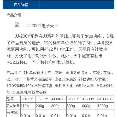
产品详情
产品介绍
JJ-200Y系列在JJ系列的基础上完善了附加功能，实现
了产品自身的进步。它的称重单位增加到了7种，具备交直
流两用功能，可以用4节2号电池工作。天平具有计数功
能，方便了用户对物件计数。此外，天平配置有标准
RS232接口，可连接打印机和计算机。
产品特点 ·7种单位转换：克，克拉，金衡盎司,盎司，克冷，英钱，
磅。 ·15mm带背光液晶显示 ·应变式传感器 ·计数功能(取样数：
1/10/20/50/100)·不锈钢秤盘 ·全称量去皮 ·透明防风罩 ·自动校准功
能 ·交直流两用 技术参数
型号
JJ100Y
JJ200Y
JJ300Y
JJ500Y
JJ600Y
JJ1000Y
Z大称量
110g
200g
300g
500g
600g
1000g
分辨率
0.01g
0.01g
0.01g
0.01g
0.01g
0.01g