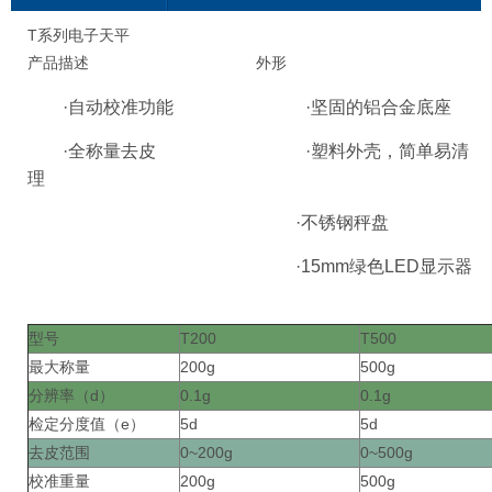
T系列电子天平
产品描述 外形
·自动校准功能 ·坚固的铝合金底座
·全称量去皮 ·塑料外壳，简单易清
理
·不锈钢秤盘
·15mm绿色LED显示器
型号
T200
T500
最大称量
200g
500g
分辨率（d）
0.1g
0.1g
检定分度值（e）
5d
5d
去皮范围
0~200g
0~500g
校准重量
200g
500g