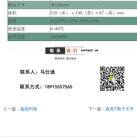
称台尺寸
Ф135mm
体积
215（长） × 196（宽）× 67（高）mm
供电
AC220V±10% 50Hz±1Hz
使用温度
0~40℃
使用湿度
≤80%RH
上一篇：
返回列表
下一篇：
双杰T电子天平