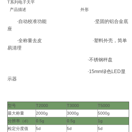
T系列电子天平
产品描述 外形
·自动校准功能 ·坚固的铝合金底
座
·全称量去皮 ·塑料外壳，简单
易清理
·不锈钢秤盘
·15mm绿色LED显
示器
型号
T2000
T3000
T5000
最大称量
2000g
3000g
5000g
分辨率（d）
0.5g
0.5g
1g
检定分度值
5d
5d
5d