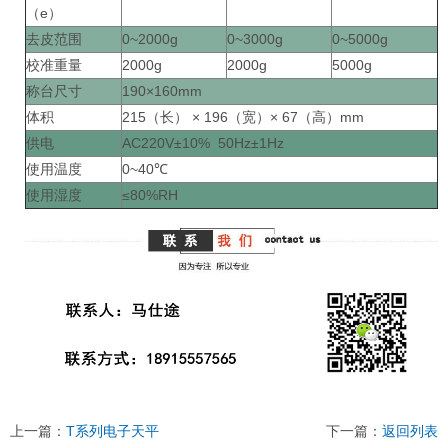
（e）
去皮范围
0~2000g
0~3000g
0~5000g
校准重量
2000g
2000g
5000g
称台尺寸
190×160mm
体积
215（长） × 196（宽）× 67（高）mm
供电
AC220V±10% 50Hz±1Hz
使用温度
0~40℃
使用湿度
≤80%RH
上一篇：
T系列电子天平
下一篇：
返回列表